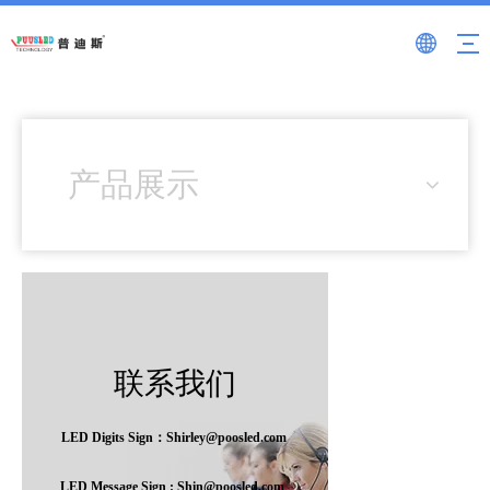
产品展示
联系我们
LED Digits Sign：Shirley@poosled.com
LED Message Sign : Shin@poosled.com