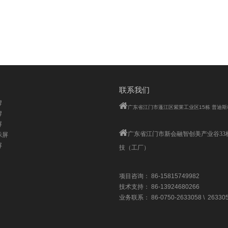
联系我们
牌

广东省江门市蓬江区紫莱工业区15栋 普迪
牌
屏

广东省江门市
新会融智创美产业谷33
示屏
屏
技（工厂）
项目咨询： 86-15815749982
技术支持： 86-13924680266
业务联系： 86-0750-2633058 \ 26330