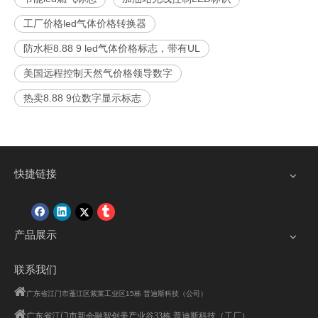
工厂价格led气体价格转换器
防水柜8.88 9 led气体价格标志，带有UL
美国远程控制天然气价格领导数字
热卖8.88 9位数字显示标志
快捷链接
产品展示
联系我们

广东省江门市蓬江区紫莱工业区15栋 普迪斯科技（公司）

广东省江门市
新会融智创美产业谷33栋 普迪斯科技（工厂）