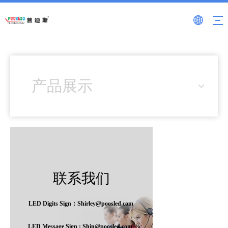
产品展示
联系我们
LED Digits Sign：Shirley@poosled.com
LED Message Sign : Shin@poosled.com