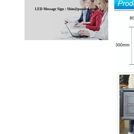
LED Message Sign : Shin@poosled.com
>