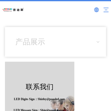
产品展示
联系我们
LED Digits Sign：Shirley@poosled.com
LED Message Sign : Shin@poosled.com