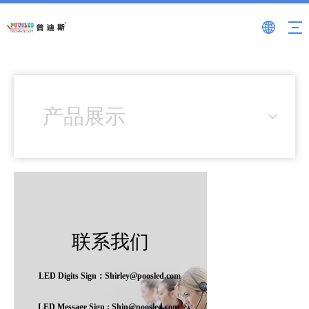
产品展示
联系我们
LED Digits Sign：Shirley@poosled.com
LED Message Sign : Shin@poosled.com