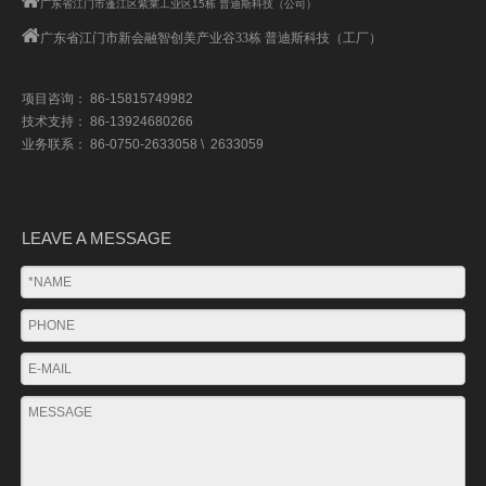

广东省江门市蓬江区紫莱工业区15栋 普迪斯科技（公司）

广东省江门市
新会融智创美产业谷33栋 普迪斯科技（工厂）
项目咨询： 86-15815749982
技术支持： 86-13924680266
业务联系： 86-0750-2633058 \ 2633059
LEAVE A MESSAGE