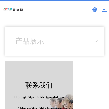
产品展示
联系我们
LED Digits Sign：Shirley@poosled.com
LED Message Sign : Shin@poosled.com