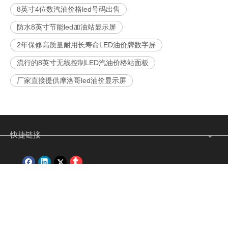
8英寸4位数汽油价格led号码出售
防水8英寸节能led加油站显示屏
2年保修高质量耐用长寿命LED油价牌数字屏
流行的8英寸无线控制LED汽油价格站面板
厂家直接提供摩洛哥led油价显示屏
快捷链接
产品展示
联系我们

广东省江门市蓬江区紫莱工业区15栋 普迪斯科技（公司）