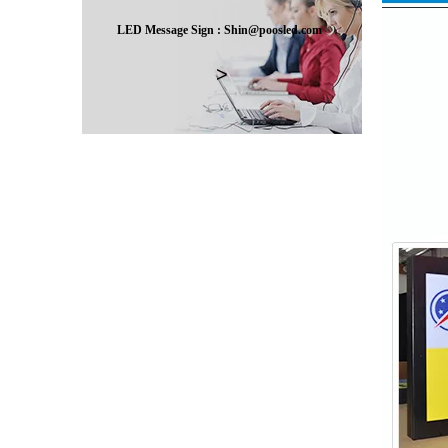
LED Message Sign : Shin@poosled.com
>